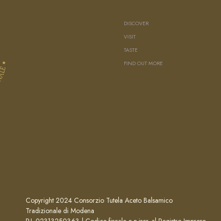
DISCOVER
VISIT
TASTE
FIND OUT MORE
Copyright 2024 Consorzio Tutela Aceto Balsamico
Tradizionale di Modena
P.I. 02313250363 | Codice fiscale e n.iscr. al Registro Imprese