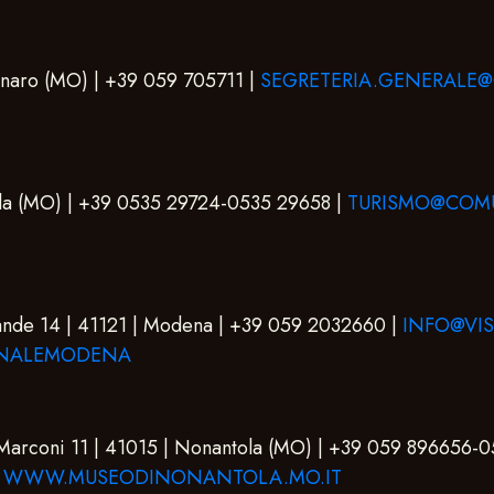
Panaro (MO) | +39 059 705711 |
SEGRETERIA.GENERALE
dola (MO) | +39 0535 29724-0535 29658 |
TURISMO@COMU
rande 14 | 41121 | Modena | +39 059 2032660 |
INFO@VIS
UNALEMODENA
 Marconi 11 | 41015 | Nonantola (MO) | +39 059 896656-
|
WWW.MUSEODINONANTOLA.MO.IT