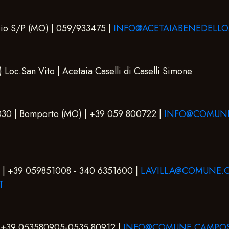
ario S/P (MO) | 059/933475 |
INFO@ACETAIABENEDELLO.
 Loc.San Vito | Acetaia Caselli di Caselli Simone
030 | Bomporto (MO) | +39 059 800722 |
INFO@COMUNE
O) | +39 059851008 - 340 6351600 |
LAVILLA@COMUNE.C
T
 | +39 053580905-0535 80912 |
INFO@COMUNE.CAMPOS