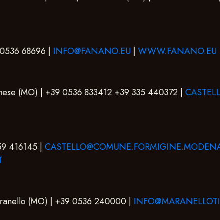
9 0536 68696 |
INFO@FANANO.EU
|
WWW.FANANO.EU
denese (MO) | +39 0536 833412 +39 335 440372 |
CASTEL
059 416145 |
CASTELLO@COMUNE.FORMIGINE.MODENA
T
aranello (MO) | +39 0536 240000 |
INFO@MARANELLOTIP