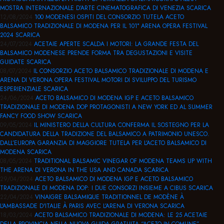
MOSTRA INTERNAZIONALE D’ARTE CINEMATOGRAFICA DI VENEZIA
SCARICA
12/08/2024
100 MODENESI OSPITI DEL CONSORZIO TUTELA ACETO
BALSAMICO TRADIZIONALE DI MODENA PER IL 101° ARENA OPERA FESTIVAL
2024
SCARICA
24/07/2024
ACETAIE APERTE SCALDA I MOTORI: LA GRANDE FESTA DEL
BALSAMICO MODENESE PRENDE FORMA TRA DEGUSTAZIONI E VISITE
GUIDATE
SCARICA
08/07/2024
IL CONSORZIO ACETO BALSAMICO TRADIZIONALE DI MODENA E
ARENA DI VERONA OPERA FESTIVAL MOTORI DI SVILUPPO DEL TURISMO
ESPERIENZIALE
SCARICA
24/06/2024
ACETO BALSAMICO DI MODENA IGP E ACETO BALSAMICO
TRADIZIONALE DI MODENA DOP PROTAGONISTI A NEW YORK ED AL SUMMER
FANCY FOOD SHOW
SCARICA
09/05/2024
IL MINISTERO DELLA CULTURA CONFERMA IL SOSTEGNO PER LA
CANDIDATURA DELLA TRADIZIONE DEL BALSAMICO A PATRIMONIO UNESCO.
DALL’EUROPA GARANZIA DI MAGGIORE TUTELA PER L’ACETO BALSAMICO DI
MODENA
SCARICA
08/05/2024
TRADITIONAL BALSAMIC VINEGAR OF MODENA TEAMS UP WITH
THE ARENA DI VERONA IN THE USA AND CANADA
SCARICA
29/04/2024
ACETO BALSAMICO DI MODENA IGP E ACETO BALSAMICO
TRADIZIONALE DI MODENA DOP: I DUE CONSORZI INSIEME A CIBUS
SCARICA
22/04/2024
VINAIGRE BALSAMIQUE TRADITIONNEL DE MODÈNE À
L'AMBASSADE D'ITALIE À PARIS AVEC L’ARENA DI VERONA
SCARICA
18/03/2024
ACETO BALSAMICO TRADIZIONALE DI MODENA: LE 25 ACETAIE