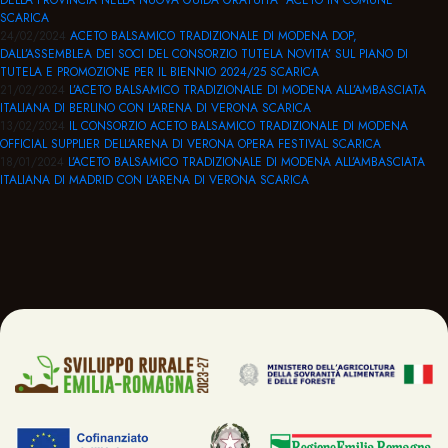
DELLA PROVINCIA NELLA NUOVA GUIDA GRATUITA “ACETO IN COMUNE”
SCARICA
24/02/2024
ACETO BALSAMICO TRADIZIONALE DI MODENA DOP,
DALL’ASSEMBLEA DEI SOCI DEL CONSORZIO TUTELA NOVITA’ SUL PIANO DI
TUTELA E PROMOZIONE PER IL BIENNIO 2024/25
SCARICA
21/02/2024
L’ACETO BALSAMICO TRADIZIONALE DI MODENA ALL’AMBASCIATA
ITALIANA DI BERLINO CON L’ARENA DI VERONA
SCARICA
13/02/2024
IL CONSORZIO ACETO BALSAMICO TRADIZIONALE DI MODENA
OFFICIAL SUPPLIER DELL’ARENA DI VERONA OPERA FESTIVAL
SCARICA
18/01/2024
L’ACETO BALSAMICO TRADIZIONALE DI MODENA ALL’AMBASCIATA
ITALIANA DI MADRID CON L’ARENA DI VERONA
SCARICA