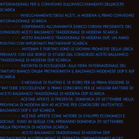
INTERNAZIONALI PER IL CONVEGNO SULL’INVECCHIAMENTO DELL’ACETO
SCARICA
07/03/2025
INVECCHIAMENTO DEGLI ACETI, A MODENA IL PRIMO CONVEGNO
INTERNAZIONALE
SCARICA
22/02/2025
CONFERMATO ALL’UNANIMITÀ ENRICO CORSINI PRESIDENTE DEL
CONSORZIO ACETO BALSAMICO TRADIZIONALE DI MODENA
SCARICA
30/12/2024
ACETO BALSAMICO TRADIZIONALE DI MODENA DOP, UN ANNO
POSITIVO CON IMPORTANTI PARTNERSHIP
SCARICA
23/12/2024
ANTONINI E FORTINO SONO LE GIOVANI PROMESSE DELLA LIRICA
PREMIATE CON DUE BORSE DI STUDIO DAL CONSORZIO ACETO BALSAMICO
TRADIZIONALE DI MODENA DOP
SCARICA
18/10/2024
INCONTRI DI ECCELLENZA: ALLA FIERA INTERNAZIONALE DEL
TARTUFO BIANCO D’ALBA PROTAGONISTA IL BALSAMICO MODENESE DOP E IGP
SCARICA
30/09/2024
5 MEDAGLIE DI PLATINO E 18 D’ORO PER LA PRIMA EDIZIONE DI
“BATTERIE D’ECCELLENZA” IL PRIMO CONCORSO PER LE MIGLIORI BATTERIE DI
ACETO BALSAMICO TRADIZIONALE DI MODENA DOP
SCARICA
17/09/2024
ACETAIE APERTE SI PRESENTA: DOMENICA 29 SETTEMBRE NELLA
PROVINCIA DI MODENA BEN 40 ACETAIE PER CONOSCERE L’AUTENTICO
BALSAMICO DOP E IGP
SCARICA
09/09/2024
ACETAIE APERTE COME MOTORE DI SVILUPPO ECONOMICO E
SOCIALE: SONO 40 QUELLE CHE APRIRANNO DOMENICA 29 SETTEMBRE
NELLA PROVINCIA DI MODENA
SCARICA
29/08/2024
ACETO BALSAMICO TRADIZIONALE DI MODENA DOP
PROTAGONISTA ALL’OPEN NIGHT DI TERRAZZA CINEMATOGRAFO ALL’81°