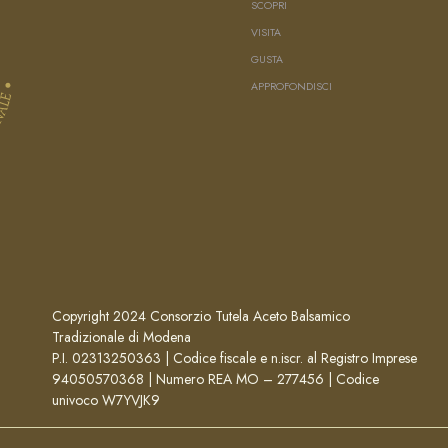
SCOPRI
VISITA
GUSTA
APPROFONDISCI
Copyright 2024 Consorzio Tutela Aceto Balsamico
Tradizionale di Modena
P.I. 02313250363 | Codice fiscale e n.iscr. al Registro Imprese
94050570368 | Numero REA MO – 277456 | Codice
univoco W7YVJK9