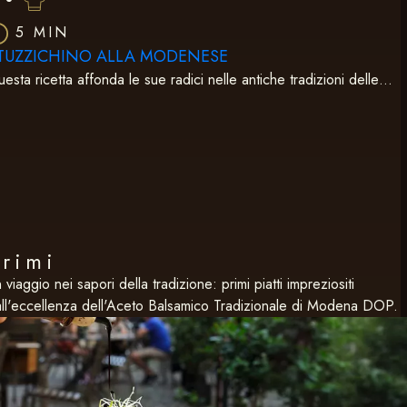
5 MIN
TUZZICHINO ALLA MODENESE
esta ricetta affonda le sue radici nelle antiche tradizioni delle…
Primi
 viaggio nei sapori della tradizione: primi piatti impreziositi
ll'eccellenza dell'Aceto Balsamico Tradizionale di Modena DOP.