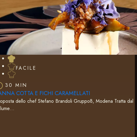
FACILE
30 MIN
ANNA COTTA E FICHI CARAMELLATI
oposta dello chef Stefano Brandoli Gruppo8, Modena Tratta dal
olume…