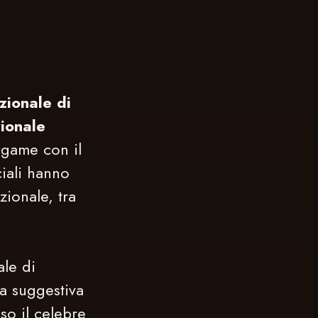
zionale di
ionale
egame con il
iali hanno
zionale, tra
le di
la suggestiva
sso il celebre