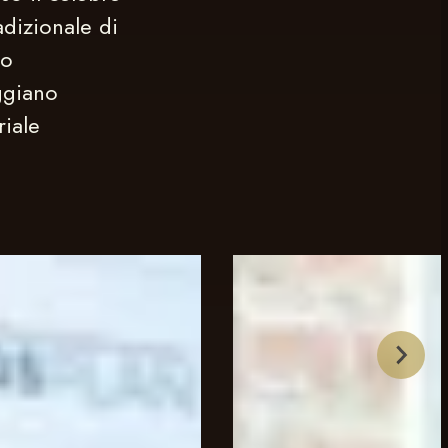
adizionale di
to
ggiano
riale