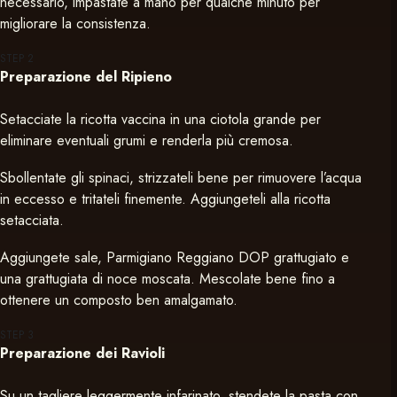
necessario, impastate a mano per qualche minuto per
migliorare la consistenza.
STEP
2
Preparazione del Ripieno
Setacciate la ricotta vaccina in una ciotola grande per
eliminare eventuali grumi e renderla più cremosa.
Sbollentate gli spinaci, strizzateli bene per rimuovere l’acqua
in eccesso e tritateli finemente. Aggiungeteli alla ricotta
setacciata.
Aggiungete sale, Parmigiano Reggiano DOP grattugiato e
una grattugiata di noce moscata. Mescolate bene fino a
ottenere un composto ben amalgamato.
STEP
3
Preparazione dei Ravioli
Su un tagliere leggermente infarinato, stendete la pasta con