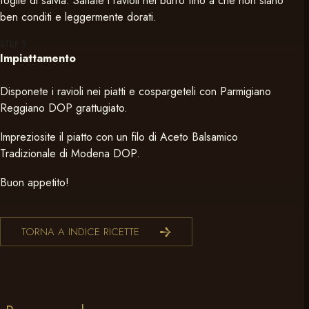
foglie di salvia. Saltate i ravioli nel burro fino a che non siano
ben conditi e leggermente dorati.
STEP
5
Impiattamento
Disponete i ravioli nei piatti e cospargeteli con Parmigiano
Reggiano DOP grattugiato.
Impreziosite il piatto con un filo di Aceto Balsamico
Tradizionale di Modena DOP.
Buon appetito!
TORNA A INDICE RICETTE