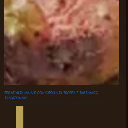
Secondi
Pri
FEGATINI DI MAIALE CON CIPOLLA DI TROPEA E BALSAMICO
TO
TRADIZIONALE
Pr
Proposta della chef Rina Mattioli Ristorante “La Nunziadeina a Santa…